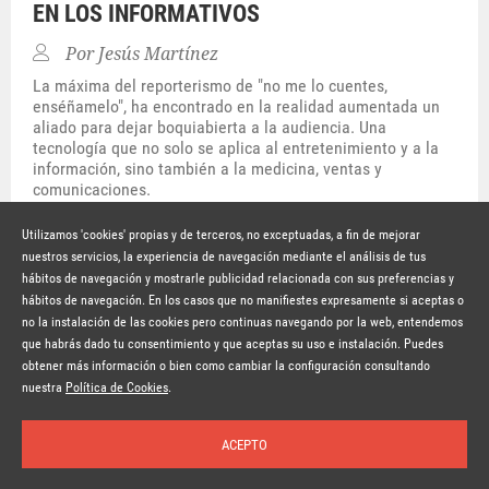
EN LOS INFORMATIVOS
Por
Jesús Martínez
La máxima del reporterismo de "no me lo cuentes,
enséñamelo", ha encontrado en la realidad aumentada un
aliado para dejar boquiabierta a la audiencia. Una
tecnología que no solo se aplica al entretenimiento y a la
información, sino también a la medicina, ventas y
comunicaciones.
Hace 8 años
SEGUIR LEYENDO
Utilizamos 'cookies' propias y de terceros, no exceptuadas, a fin de mejorar
nuestros servicios, la experiencia de navegación mediante el análisis de tus
hábitos de navegación y mostrarle publicidad relacionada con sus preferencias y
© Copyright Lavinia 2026 –
www.lavinia.tc
hábitos de navegación. En los casos que no manifiestes expresamente si aceptas o
Nota Legal
Contacto
Política de privacidad
Condiciones de uso
no la instalación de las cookies pero continuas navegando por la web, entendemos
Política de cookies
que habrás dado tu consentimiento y que aceptas su uso e instalación. Puedes
obtener más información o bien como cambiar la configuración consultando
Suscríbete a la newsletter
nuestra
Política de Cookies
.
ACEPTO
Inicio
Temas
Autores
Nosotros
Buscar
Suscríbete