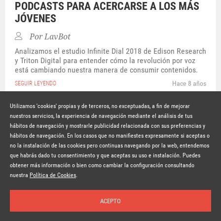
PODCASTS PARA ACERCARSE A LOS MÁS
JÓVENES
Por
LavBot
Analizamos el estudio Infinite Dial 2018 de Edison Research
y Triton Digital para entender cómo la revolución por voz
está cambiando nuestra manera de consumir contenidos.
Hace 8 años
SEGUIR LEYENDO
Utilizamos 'cookies' propias y de terceros, no exceptuadas, a fin de mejorar
nuestros servicios, la experiencia de navegación mediante el análisis de tus
hábitos de navegación y mostrarle publicidad relacionada con sus preferencias y
© Copyright Lavinia 2026 –
www.lavinia.tc
hábitos de navegación. En los casos que no manifiestes expresamente si aceptas o
Nota Legal
Contacto
Política de privacidad
Condiciones de uso
no la instalación de las cookies pero continuas navegando por la web, entendemos
Política de cookies
que habrás dado tu consentimiento y que aceptas su uso e instalación. Puedes
obtener más información o bien como cambiar la configuración consultando
Suscríbete a la newsletter
nuestra
Política de Cookies
.
ACEPTO
Inicio
Temas
Autores
Nosotros
Buscar
Suscríbete