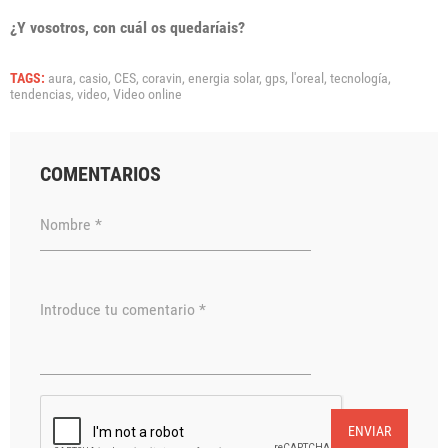
¿Y vosotros, con cuál os quedaríais?
TAGS:
aura,
casio,
CES,
coravin,
energia solar,
gps,
l'oreal,
tecnología,
tendencias,
video,
Video online
COMENTARIOS
Nombre *
Introduce tu comentario *
ENVIAR