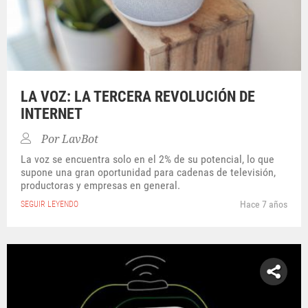
LA VOZ: LA TERCERA REVOLUCIÓN DE
INTERNET
Por
LavBot
La voz se encuentra solo en el 2% de su potencial, lo que
supone una gran oportunidad para cadenas de televisión,
productoras y empresas en general.
Hace 7 años
SEGUIR LEYENDO