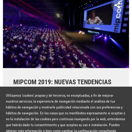
MIPCOM 2019: NUEVAS TENDENCIAS
TELEVISIVAS
Utilizamos 'cookies' propias y de terceros, no exceptuadas, a fin de mejorar
Hace 7 años
SEGUIR LEYENDO
nuestros servicios, la experiencia de navegación mediante el análisis de tus
hábitos de navegación y mostrarle publicidad relacionada con sus preferencias y
hábitos de navegación. En los casos que no manifiestes expresamente si aceptas o
no la instalación de las cookies pero continuas navegando por la web, entendemos
que habrás dado tu consentimiento y que aceptas su uso e instalación. Puedes
obtener más información o bien como cambiar la configuración consultando
© Copyright Lavinia 2026 –
www.lavinia.tc