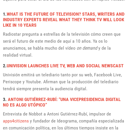
1.
WHAT IS THE FUTURE OF TELEVISION? STARS, WRITERS AND
INDUSTRY EXPERTS REVEAL WHAT THEY THINK TV WILL LOOK
LIKE IN 10 YEARS
Radiostar pregunta a estrellas de la televisión cómo creen que
será el futuro de este medio de aquí a 10 años. Ya os lo
anunciamos, se habla mucho del vídeo
on demand
y de la
realidad virtual.
2.
UNIVISION LAUNCHES LIVE TV, WEB AND SOCIAL NEWSCAST
Univisión emitirá un telediario tanto por su web, Facebook Live,
Periscope y Youtube. Afirman que la producción del telediario
tendrá siempre presenta la audiencia digital.
3.
ANTONI GUTIÉRREZ-RUBÍ: “UNA VICEPRESIDENCIA DIGITAL
NO ES ALGO UTÓPICO”
Entrevista de Nobbot a Antoni Gutiérrez-Rubí, i
mpulsor de
apps4citizens
y fundador de Ideograma, compañía especializada
en comunicación política, en los últimos tiempos insiste en la