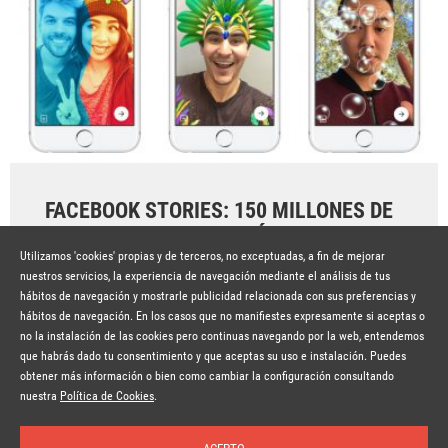
FACEBOOK STORIES: 150 MILLONES DE
VISUALIZACIONES AL DÍA
Utilizamos 'cookies' propias y de terceros, no exceptuadas, a fin de mejorar
Hace 8 años
SEGUIR LEYENDO
nuestros servicios, la experiencia de navegación mediante el análisis de tus
hábitos de navegación y mostrarle publicidad relacionada con sus preferencias y
hábitos de navegación. En los casos que no manifiestes expresamente si aceptas o
no la instalación de las cookies pero continuas navegando por la web, entendemos
que habrás dado tu consentimiento y que aceptas su uso e instalación. Puedes
obtener más información o bien como cambiar la configuración consultando
© Copyright Lavinia 2026 –
www.lavinia.tc
Suscríbete a la newsletter
Nota Legal
Contacto
Política de privacidad
Condiciones de uso
nuestra
Política de Cookies
.
Política de cookies