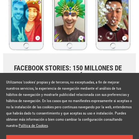
FACEBOOK STORIES: 150 MILLONES DE
VISUALIZACIONES AL DÍA
Utilizamos 'cookies' propias y de terceros, no exceptuadas, a fin de mejorar
Hace 8 años
SEGUIR LEYENDO
nuestros servicios, la experiencia de navegación mediante el análisis de tus
hábitos de navegación y mostrarle publicidad relacionada con sus preferencias y
hábitos de navegación. En los casos que no manifiestes expresamente si aceptas o
no la instalación de las cookies pero continuas navegando por la web, entendemos
que habrás dado tu consentimiento y que aceptas su uso e instalación. Puedes
obtener más información o bien como cambiar la configuración consultando
© Copyright Lavinia 2026 –
www.lavinia.tc
Suscríbete a la newsletter
Nota Legal
Contacto
Política de privacidad
Condiciones de uso
nuestra
Política de Cookies
.
Política de cookies