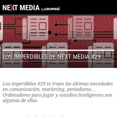
LOS IMPERDIBLES DE NEXT MEDIA #29
Los imperdibles #29 te traen las últimas novedades
en comunicación, marketing, periodismo…
Ordenadores para jugar y estadios inteligentes son
algunas de ellas.