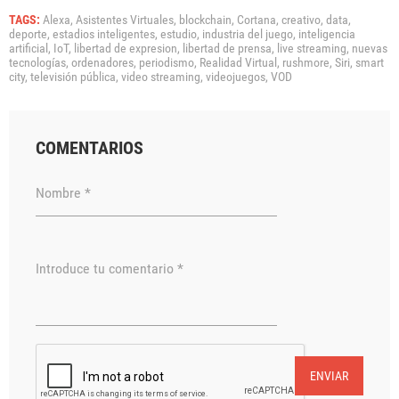
TAGS:
Alexa,
Asistentes Virtuales,
blockchain,
Cortana,
creativo,
data,
deporte,
estadios inteligentes,
estudio,
industria del juego,
inteligencia
artificial,
IoT,
libertad de expresion,
libertad de prensa,
live streaming,
nuevas
tecnologías,
ordenadores,
periodismo,
Realidad Virtual,
rushmore,
Siri,
smart
city,
televisión pública,
video streaming,
videojuegos,
VOD
COMENTARIOS
Nombre *
Introduce tu comentario *
ENVIAR