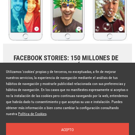
FACEBOOK STORIES: 150 MILLONES DE
VISUALIZACIONES AL DÍA
Utilizamos 'cookies' propias y de terceros, no exceptuadas, a fin de mejorar
Hace 8 años
SEGUIR LEYENDO
nuestros servicios, la experiencia de navegación mediante el análisis de tus
hábitos de navegación y mostrarle publicidad relacionada con sus preferencias y
hábitos de navegación. En los casos que no manifiestes expresamente si aceptas o
no la instalación de las cookies pero continuas navegando por la web, entendemos
que habrás dado tu consentimiento y que aceptas su uso e instalación. Puedes
obtener más información o bien como cambiar la configuración consultando
© Copyright Lavinia 2026 –
www.lavinia.tc
Suscríbete a la newsletter
Nota Legal
Contacto
Política de privacidad
Condiciones de uso
nuestra
Política de Cookies
.
Política de cookies
ACEPTO