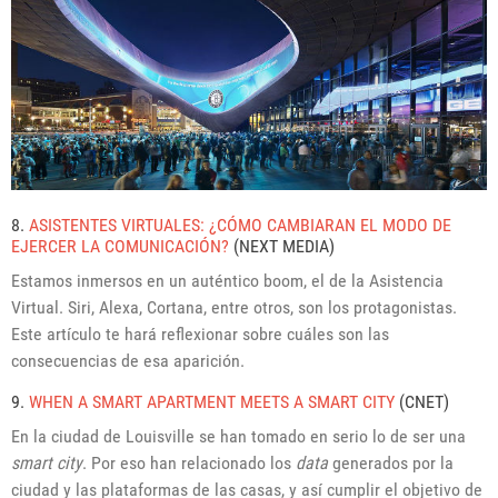
8.
ASISTENTES VIRTUALES: ¿CÓMO CAMBIARAN EL MODO DE
EJERCER LA COMUNICACIÓN?
(NEXT MEDIA)
Estamos inmersos en un auténtico boom, el de la Asistencia
Virtual. Siri, Alexa, Cortana, entre otros, son los protagonistas.
Este artículo te hará reflexionar sobre cuáles son las
consecuencias de esa aparición.
9.
WHEN A SMART APARTMENT MEETS A SMART CITY
(CNET)
En la ciudad de Louisville se han tomado en serio lo de ser una
smart city
. Por eso han relacionado los
data
generados por la
ciudad y las plataformas de las casas, y así cumplir el objetivo de