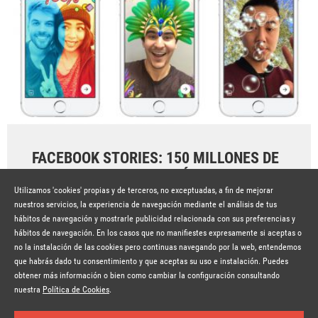
FACEBOOK STORIES: 150 MILLONES DE
VISUALIZACIONES AL DÍA
Utilizamos 'cookies' propias y de terceros, no exceptuadas, a fin de mejorar
Hace 8 años
SEGUIR LEYENDO
nuestros servicios, la experiencia de navegación mediante el análisis de tus
hábitos de navegación y mostrarle publicidad relacionada con sus preferencias y
hábitos de navegación. En los casos que no manifiestes expresamente si aceptas o
no la instalación de las cookies pero continuas navegando por la web, entendemos
que habrás dado tu consentimiento y que aceptas su uso e instalación. Puedes
obtener más información o bien como cambiar la configuración consultando
© Copyright Lavinia 2026 –
www.lavinia.tc
Suscríbete a la newsletter
Nota Legal
Contacto
Política de privacidad
Condiciones de uso
nuestra
Política de Cookies
.
Política de cookies