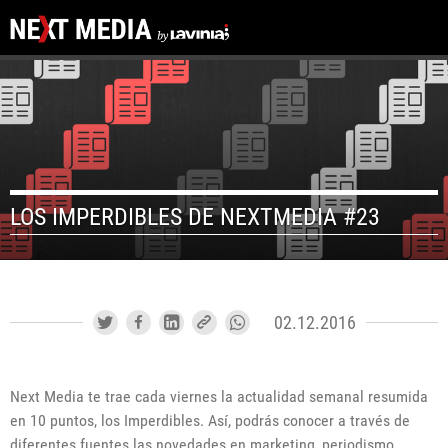
LOS IMPERDIBLES DE NEXTMEDIA #23
02.12.2016
Next Media te trae cada viernes la actualidad semanal resumida
en 10 puntos, los Imperdibles. Así, podrás conocer a través de
diferentes fuentes las novedades en marketing, periodismo,