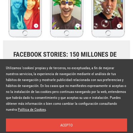
FACEBOOK STORIES: 150 MILLONES DE
VISUALIZACIONES AL DÍA
Utilizamos 'cookies' propias y de terceros, no exceptuadas, a fin de mejorar
Hace 8 años
SEGUIR LEYENDO
nuestros servicios, la experiencia de navegación mediante el análisis de tus
hábitos de navegación y mostrarle publicidad relacionada con sus preferencias y
hábitos de navegación. En los casos que no manifiestes expresamente si aceptas o
no la instalación de las cookies pero continuas navegando por la web, entendemos
que habrás dado tu consentimiento y que aceptas su uso e instalación. Puedes
obtener más información o bien como cambiar la configuración consultando
© Copyright Lavinia 2026 –
www.lavinia.tc
Suscríbete a la newsletter
Nota Legal
Contacto
Política de privacidad
Condiciones de uso
nuestra
Política de Cookies
.
Política de cookies
ACEPTO
Inicio
Temas
Autores
Nosotros
Buscar
Suscríbete