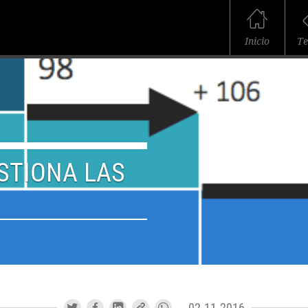
Inicio
T
STIONA LAS
02.11.2016