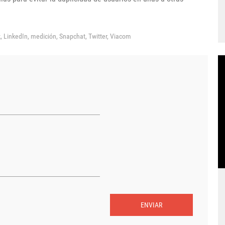
k,
LinkedIn,
medición,
Snapchat,
Twitter,
Viacom
ENVIAR