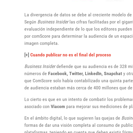
La divergencia de datos se debe al creciente modelo de 
Según
Business Insider
las cifras facilitadas por el gig
evaluación independiente de lo que los editores pueden di
por comScore para determinar la audiencia de un espac
imagen completa.
[+]
Cuando publicar no es el final del proceso
Business Insider
defiende que su audiencia es de 328 mil
números de
Facebook, Twitter, LinkedIn, Snapchat
y otr
que ComScore solo había contabilizado una quinta parte
de audiencia estaban más cerca de 400 millones que de l
Lo cierto es que en un intento de combatir los problemas
asociado con
Viacom
para mejorar sus mediciones de pl
En el ámbito digital, lo que sugieren las quejas de
Busine
formas de dar una visión completa al consumo de public
plataformas, teniendo en cuenta que deben existir fórmul