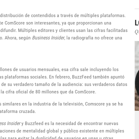
distribución de contendidos a través de múltiples plataformas.
L
ante ComScore son interesantes, ya que proporcionan una
fundir. Múltiples editores y clientes usan las cifras facilitadas
Q
io. Ahora, según
Business Insider
, la radiografía no ofrece una
lones de usuarios mensuales, esa cifra sale incluyendo los
as plataformas sociales. En febrero, BuzzFeed también apuntó
 de su verdadero tamaño de la audiencia: sus verdaderos datos
a cifra oficial de 80 millones que da ComScore.
 similares en la industria de la televisión, Comscore ya se ha
ataforma cruzada.
ss Insider
y Buzzfeed es la necesidad de encontrar nuevas
aciones de mentalidad global y público existente en múltiples
as para evitar la duplicidad de usuarios en unas u otras