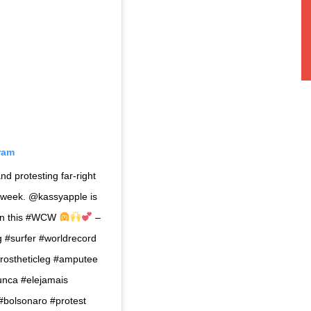
ram
nd protesting far-right
 week. @kassyapple is
 on this #WCW
–
 #surfer #worldrecord
#prostheticleg #amputee
unca #elejamais
#bolsonaro #protest