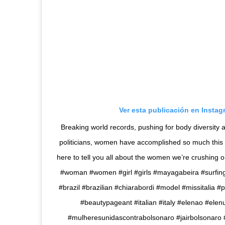
Ver esta publicación en Instag
Breaking world records, pushing for body diversity a
politicians, women have accomplished so much this
here to tell you all about the women we’re crushing
#woman #women #girl #girls #mayagabeira #surfing
#brazil #brazilian #chiarabordi #model #missitalia 
#beautypageant #italian #italy #elenao #elen
#mulheresunidascontrabolsonaro #jairbolsonaro 