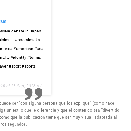
ram
ssive debate in Japan
plains. – #naomiosaka
america #american #usa
ality #identity #tennis
yer #sport #sports
ld) el
13 Sep, 2018 a las 11:25 PDT
puede ser “con alguna persona que los explique” (como hace
a un estilo que le diferencie y que el contenido sea “divertido
s como que la publicación tiene que ser muy visual, adaptada al
meros segundos.