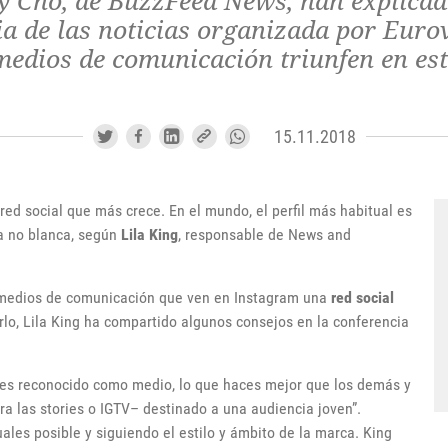
sy Cho, de BuzzFeed News, han explica
ia de las noticias organizada por Eurov
edios de comunicación triunfen en esta
15.11.2018
 red social que más crece. En el mundo, el perfil más habitual es
za no blanca, según
Lila King
, responsable de News and
s medios de comunicación que ven en Instagram una
red social
rlo, Lila King ha compartido algunos consejos en la conferencia
res reconocido como medio, lo que haces mejor que los demás y
ara las stories o IGTV– destinado a una audiencia joven”.
ales posible y siguiendo el estilo y ámbito de la marca. King