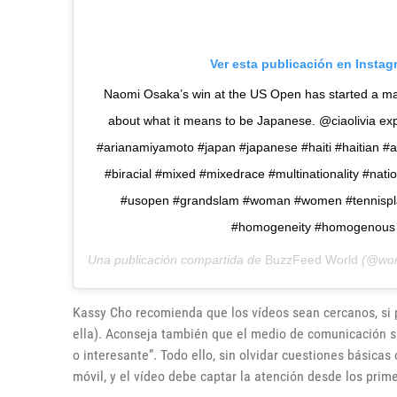
Ver esta publicación en Instag
Naomi Osaka’s win at the US Open has started a ma
about what it means to be Japanese. @ciaolivia ex
#arianamiyamoto #japan #japanese #haiti #haitian #
#biracial #mixed #mixedrace #multinationality #nation
#usopen #grandslam #woman #women #tennispla
#homogeneity #homogenous
Una publicación compartida de
BuzzFeed World
(@wor
Kassy Cho recomienda que los vídeos sean cercanos, si 
ella). Aconseja también que el medio de comunicación sig
o interesante”. Todo ello, sin olvidar cuestiones básica
móvil, y el vídeo debe captar la atención desde los pri