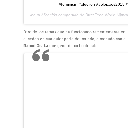
#feminism #election ##eleicoes2018 #
Una publicación compartida de
BuzzFeed World
(@wor
Otro de los temas que ha funcionado recientemente en l
suceden en cualquier parte del mundo, a menudo con subt
Naomi Osaka
que generó mucho debate.