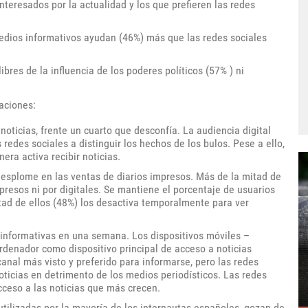
nteresados por la actualidad y los que prefieren las redes
edios informativos ayudan (46%) más que las redes sociales
res de la influencia de los poderes políticos (57% ) ni
aciones:
noticias, frente un cuarto que desconfía. La audiencia digital
edes sociales a distinguir los hechos de los bulos. Pese a ello,
ra activa recibir noticias.
 desplome en las ventas de diarios impresos. Más de la mitad de
presos ni por digitales. Se mantiene el porcentaje de usuarios
tad de ellos (48%) los desactiva temporalmente para ver
 informativas en una semana. Los dispositivos móviles –
rdenador como dispositivo principal de acceso a noticias
canal más visto y preferido para informarse, pero las redes
oticias en detrimento de los medios periodísticos. Las redes
acceso a las noticias que más crecen.
utilizadas por la mayoría de los internautas españoles, gozan de