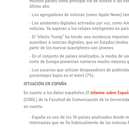
muchos países como principal vía de acceso a las no
último año.
Los agregadores de noticias (como Apple News) tam
Los asistentes digitales activados por voz, como A
noticias. Ya superan a los relojes inteligentes en p
El “efecto Trump” ha tenido una incidencia importan
suscriben a noticias digitales, que en Estados Unido
parte de los nuevos suscriptores son jóvenes.
En el conjunto de países analizados, la media de us
norte de Europa presentan números mucho mejores qu
Los usuarios que utilizan bloqueadores de publicid
porcentajes bajos en el móvil (7%).
SITUACIÓN EN ESPAÑA
En cuanto a los datos españoles, El
informe sobre Españ
(CISDL) de la Facultad de Comunicación de la Universid
en cuenta:
España es uno de los 36 países analizados donde má
internautas que se fía habitualmente de las noticias