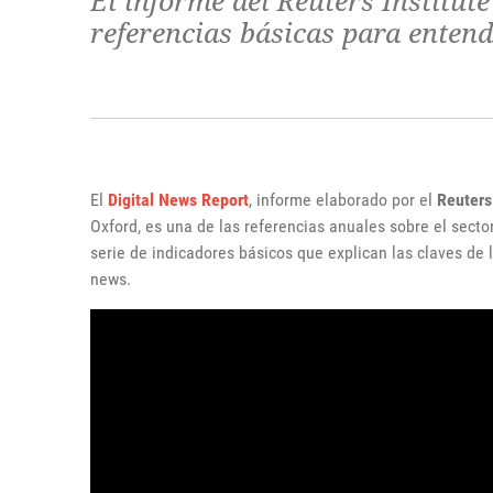
El informe del Reuters Institut
referencias básicas para entende
El
Digital News Report
, informe elaborado por el
Reuters
Oxford, es una de las referencias anuales sobre el secto
serie de indicadores básicos que explican las claves de 
news.