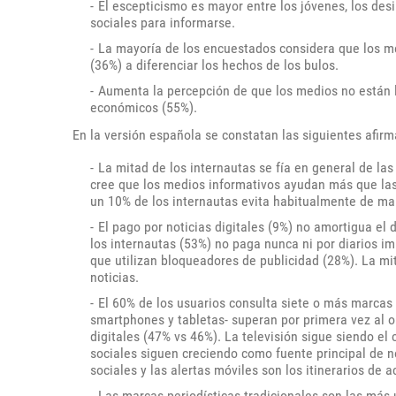
El escepticismo es mayor entre los jóvenes, los desi
sociales para informarse.
La mayoría de los encuestados considera que los m
(36%) a diferenciar los hechos de los bulos.
Aumenta la percepción de que los medios no están lib
económicos (55%).
En la versión española se constatan las siguientes afirm
La mitad de los internautas se fía en general de las 
cree que los medios informativos ayudan más que las r
un 10% de los internautas evita habitualmente de mane
El pago por noticias digitales (9%) no amortigua el
los internautas (53%) no paga nunca ni por diarios im
que utilizan bloqueadores de publicidad (28%). La mi
noticias.
El 60% de los usuarios consulta siete o más marcas
smartphones y tabletas- superan por primera vez al o
digitales (47% vs 46%). La televisión sigue siendo el 
sociales siguen creciendo como fuente principal de n
sociales y las alertas móviles son los itinerarios de 
Las marcas periodísticas tradicionales son las más 