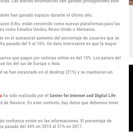
ticias. Las alertas informativas han ganado protagonismo este
bién han ganado espacio durante el último año.
mazon Echo, están creciendo como nuevas plataformas para las
aíses como Estados Unidos, Reino Unido o Alemania.
te en el sustancial aumento del porcentaje de usuarios que se
s ha pasado del 9 al 16%. Un dato interesante es que la mayor
uarios que pagan por noticias online es del 13%. Los países del
e los del sur de Europa o Asia.
ad se han estancado en el desktop (21%) y se mantienen en
a
ha sido realizada por el
Center for Internet and Digital Life
ad de Navarra. En este contexto, hay datos que debemos tener
s confianza existe en las informaciones. El porcentaje de
 ha pasado del 34% en 2015 al 51% en 2017.