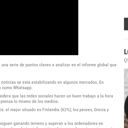
L
Q
s
una serie de puntos claves a analizar en el informe global que
 noticias se está estabilizando en algunos mercados. En
ía como Whatsapp.
idera que las redes sociales hacen un buen trabajo a la hora
ue piensa lo mismo de los medios.
: el mejor situado es Finlandia (62%); los peores, Grecia y
 siguen ganando terreno y superan a los ordenadores en