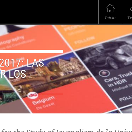
Inicio
T
2017: LAS
R LOS