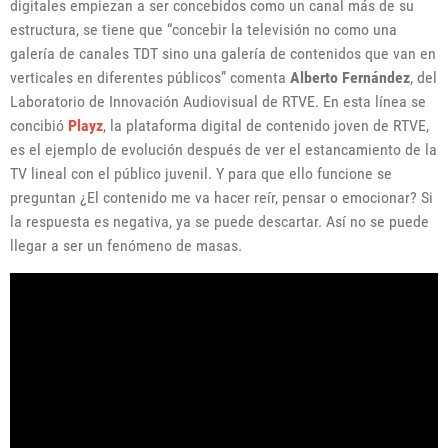
digitales empiezan a ser concebidos como un canal más de su
estructura, se tiene que “concebir la televisión no como una
galería de canales TDT sino una galería de contenidos que van en
verticales en diferentes públicos” comenta
Alberto Fernández
, del
Laboratorio de Innovación Audiovisual de RTVE. En esta línea se
concibió
Playz
, la plataforma digital de contenido joven de RTVE,
es el ejemplo de evolución después de ver el estancamiento de la
TV lineal con el público juvenil. Y para que ello funcione se
preguntan ¿El contenido me va hacer reír, pensar o emocionar? Si
la respuesta es negativa, ya se puede descartar. Así no se puede
llegar a ser un fenómeno de masas.