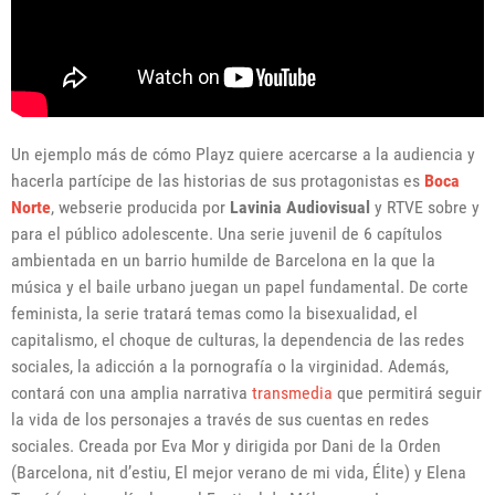
Un ejemplo más de cómo Playz quiere acercarse a la audiencia y
hacerla partícipe de las historias de sus protagonistas es
Boca
Norte
, webserie producida por
Lavinia Audiovisual
y RTVE sobre y
para el público adolescente. Una serie juvenil de 6 capítulos
ambientada en un barrio humilde de Barcelona en la que la
música y el baile urbano juegan un papel fundamental. De corte
feminista, la serie tratará temas como la bisexualidad, el
capitalismo, el choque de culturas, la dependencia de las redes
sociales, la adicción a la pornografía o la virginidad. Además,
contará con una amplia narrativa
transmedia
que permitirá seguir
la vida de los personajes a través de sus cuentas en redes
sociales. Creada por Eva Mor y dirigida por Dani de la Orden
(Barcelona, nit d’estiu, El mejor verano de mi vida, Élite) y Elena