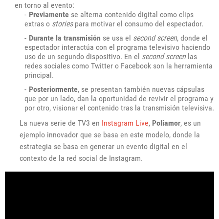
en torno al evento:
Previamente
se alterna contenido digital como clips
extras o
stories
para motivar el consumo del espectador.
Durante la transmisión
se usa el
second screen
, donde el
espectador interactúa con el programa televisivo haciendo
uso de un segundo dispositivo. En el
second screen
las
redes sociales como Twitter o Facebook son la herramienta
principal.
Posteriormente
, se presentan también nuevas cápsulas
que por un lado, dan la oportunidad de revivir el programa y
por otro, visionar el contenido tras la transmisión televisiva.
La nueva serie de TV3 en
Instagram Live
,
Poliamor
, es un
ejemplo innovador que se basa en este modelo, donde la
estrategia se basa en generar un evento digital en el
contexto de la red social de Instagram.