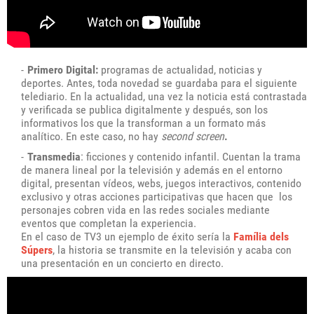
Primero Digital:
programas de actualidad, noticias y
deportes. Antes, toda novedad se guardaba para el siguiente
telediario. En la actualidad, una vez la noticia está contrastada
y verificada se publica digitalmente y después, son los
informativos los que la transforman a un formato más
analítico. En este caso, no hay
second screen
.
Transmedia
: ficciones y contenido infantil. Cuentan la trama
de manera lineal por la televisión y además en el entorno
digital, presentan vídeos, webs, juegos interactivos, contenido
exclusivo y otras acciones participativas que hacen que los
personajes cobren vida en las redes sociales mediante
eventos que completan la experiencia.
En el caso de TV3 un ejemplo de éxito sería la
Família dels
Súpers
, la historia se transmite en la televisión y acaba con
una presentación en un concierto en directo.