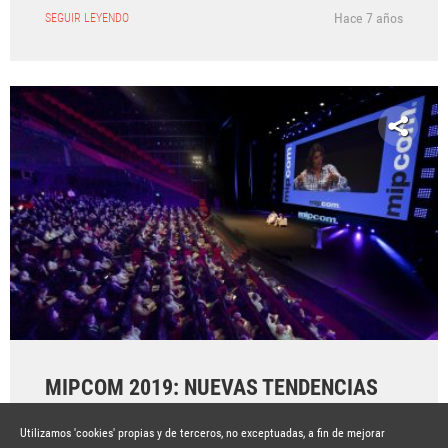
Hace 7 años
SEGUIR LEYENDO
MIPCOM 2019: NUEVAS TENDENCIAS
TELEVISIVAS
Utilizamos 'cookies' propias y de terceros, no exceptuadas, a fin de mejorar
Hace 7 años
SEGUIR LEYENDO