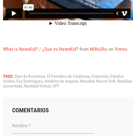
What is NewsKid? / ¿Qué es NewsKid?
from
MiNuShu
on
Vimeo
.
TAGS:
Diari de Barcelona,
El Periódico de Catalunya,
Entrevista,
Estados
Unidos,
Eva Domínguez,
modelos de negocio,
Newskid,
Nueva York,
Realidad
aumentada,
Realidad Virtual,
UPF
COMENTARIOS
Nombre *