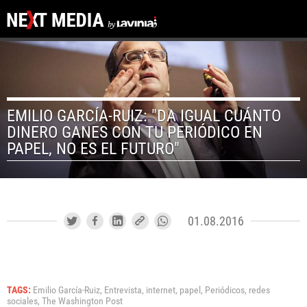
EMILIO GARCÍA-RUIZ: "DA IGUAL CUÁNTO
DINERO GANES CON TU PERIÓDICO EN
PAPEL, NO ES EL FUTURO"
01.08.2016
TAGS:
Emilio García-Ruiz,
Entrevista,
internet,
papel,
Periódicos,
redes
sociales,
The Washington Post