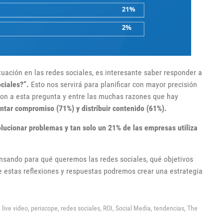
tuación en las redes sociales, es interesante saber responder a
ciales?”.
Esto nos servirá para planificar con mayor precisión
on a esta pregunta y entre las muchas razones que hay
ntar compromiso (71%) y distribuir contenido (61%).
olucionar problemas y tan solo un 21% de las empresas utiliza
nsando para qué queremos las redes sociales, qué objetivos
e estas reflexiones y respuestas podremos crear una estrategia
,
live video,
periscope,
redes sociales,
ROI,
Social Media,
tendencias,
The