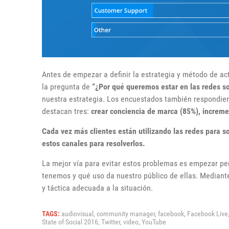
Antes de empezar a definir la estrategia y método de ac
la pregunta de
“¿Por qué queremos estar en las redes so
nuestra estrategia. Los encuestados también respondier
destacan tres:
crear conciencia de marca (85%), increme
Cada vez más clientes están utilizando las redes para s
estos canales para resolverlos.
La mejor vía para evitar estos problemas es empezar pe
tenemos y qué uso da nuestro público de ellas. Mediant
y táctica adecuada a la situación.
TAGS:
audiovisual,
community manager,
facebook,
Facebook Live
State of Social 2016,
Twitter,
video,
YouTube