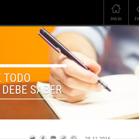
Inicio
T
E TODO
DEBE SABER
28.11.2016