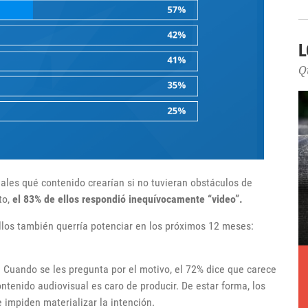
L
Q
iales qué contenido crearían si no tuvieran obstáculos de
to,
el 83% de ellos respondió inequívocamente “video”.
llos también querría potenciar en los próximos 12 meses:
 Cuando se les pregunta por el motivo, el 72% dice que carece
ntenido audiovisual es caro de producir. De estar forma, los
 impiden materializar la intención.