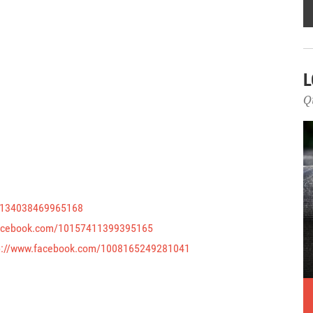
L
Q
/1134038469965168
facebook.com/10157411399395165
p://www.facebook.com/1008165249281041