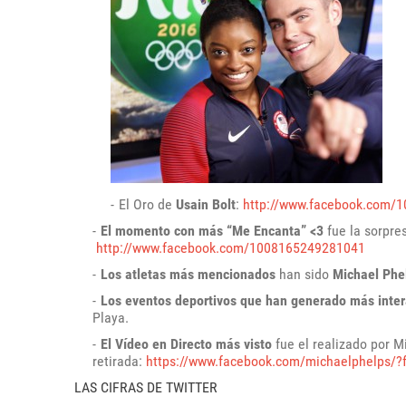
El Oro de
Usain Bolt
:
http://www.facebook.com/
El momento con más “Me Encanta” <3
fue la sorpre
http://www.facebook.com/1008165249281041
Los atletas más mencionados
han sido
Michael Phel
Los eventos deportivos que han generado más inte
Playa.
El Vídeo en Directo más visto
fue el realizado por M
retirada:
https://www.facebook.com/michaelphelps/?f
LAS CIFRAS DE TWITTER