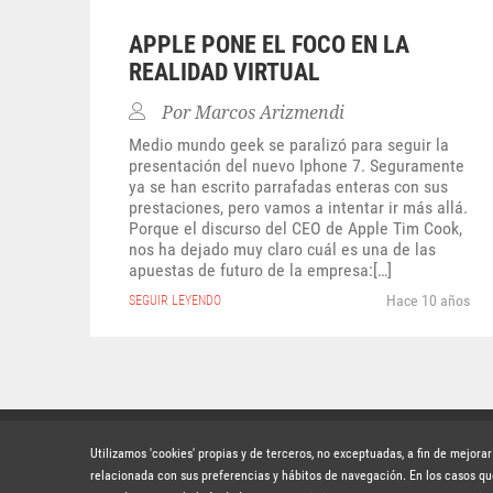
APPLE PONE EL FOCO EN LA
REALIDAD VIRTUAL
Por
Marcos Arizmendi
Medio mundo geek se paralizó para seguir la
presentación del nuevo Iphone 7. Seguramente
ya se han escrito parrafadas enteras con sus
prestaciones, pero vamos a intentar ir más allá.
Porque el discurso del CEO de Apple Tim Cook,
nos ha dejado muy claro cuál es una de las
apuestas de futuro de la empresa:[…]
Hace 10 años
SEGUIR LEYENDO
S
Utilizamos 'cookies' propias y de terceros, no exceptuadas, a fin de mejora
relacionada con sus preferencias y hábitos de navegación. En los casos qu