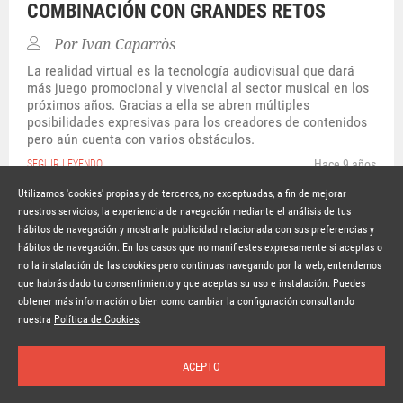
COMBINACIÓN CON GRANDES RETOS
Por
Ivan Caparròs
La realidad virtual es la tecnología audiovisual que dará
más juego promocional y vivencial al sector musical en los
próximos años. Gracias a ella se abren múltiples
posibilidades expresivas para los creadores de contenidos
pero aún cuenta con varios obstáculos.
Hace 9 años
SEGUIR LEYENDO
Utilizamos 'cookies' propias y de terceros, no exceptuadas, a fin de mejorar
nuestros servicios, la experiencia de navegación mediante el análisis de tus
hábitos de navegación y mostrarle publicidad relacionada con sus preferencias y
© Copyright Lavinia 2026 –
www.lavinia.tc
hábitos de navegación. En los casos que no manifiestes expresamente si aceptas o
Nota Legal
Contacto
Política de privacidad
Condiciones de uso
no la instalación de las cookies pero continuas navegando por la web, entendemos
Política de cookies
que habrás dado tu consentimiento y que aceptas su uso e instalación. Puedes
obtener más información o bien como cambiar la configuración consultando
Suscríbete a la newsletter
nuestra
Política de Cookies
.
ACEPTO
Inicio
Temas
Autores
Nosotros
Buscar
Suscríbete