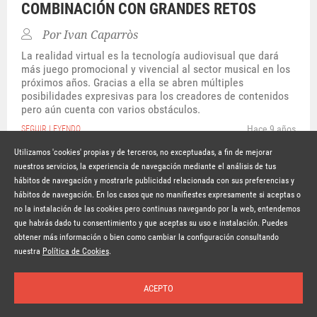
COMBINACIÓN CON GRANDES RETOS
Por
Ivan Caparròs
La realidad virtual es la tecnología audiovisual que dará
más juego promocional y vivencial al sector musical en los
próximos años. Gracias a ella se abren múltiples
posibilidades expresivas para los creadores de contenidos
pero aún cuenta con varios obstáculos.
Hace 9 años
SEGUIR LEYENDO
Utilizamos 'cookies' propias y de terceros, no exceptuadas, a fin de mejorar
nuestros servicios, la experiencia de navegación mediante el análisis de tus
hábitos de navegación y mostrarle publicidad relacionada con sus preferencias y
© Copyright Lavinia 2026 –
www.lavinia.tc
hábitos de navegación. En los casos que no manifiestes expresamente si aceptas o
Nota Legal
Contacto
Política de privacidad
Condiciones de uso
no la instalación de las cookies pero continuas navegando por la web, entendemos
Política de cookies
que habrás dado tu consentimiento y que aceptas su uso e instalación. Puedes
obtener más información o bien como cambiar la configuración consultando
Suscríbete a la newsletter
nuestra
Política de Cookies
.
ACEPTO
Inicio
Temas
Autores
Nosotros
Buscar
Suscríbete