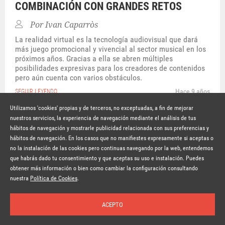
COMBINACIÓN CON GRANDES RETOS
Por
Ivan Caparròs
La realidad virtual es la tecnología audiovisual que dará
más juego promocional y vivencial al sector musical en los
próximos años. Gracias a ella se abren múltiples
posibilidades expresivas para los creadores de contenidos
pero aún cuenta con varios obstáculos.
Hace 9 años
SEGUIR LEYENDO
Utilizamos 'cookies' propias y de terceros, no exceptuadas, a fin de mejorar
nuestros servicios, la experiencia de navegación mediante el análisis de tus
hábitos de navegación y mostrarle publicidad relacionada con sus preferencias y
© Copyright Lavinia 2026 –
www.lavinia.tc
hábitos de navegación. En los casos que no manifiestes expresamente si aceptas o
Nota Legal
Contacto
Política de privacidad
Condiciones de uso
no la instalación de las cookies pero continuas navegando por la web, entendemos
Política de cookies
que habrás dado tu consentimiento y que aceptas su uso e instalación. Puedes
obtener más información o bien como cambiar la configuración consultando
Suscríbete a la newsletter
nuestra
Política de Cookies
.
ACEPTO
Inicio
Temas
Autores
Nosotros
Buscar
Suscríbete