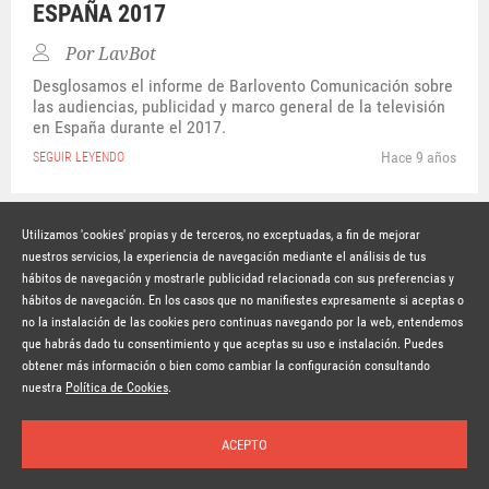
ESPAÑA 2017
Por
LavBot
Desglosamos el informe de Barlovento Comunicación sobre
las audiencias, publicidad y marco general de la televisión
en España durante el 2017.
Hace 9 años
SEGUIR LEYENDO
Utilizamos 'cookies' propias y de terceros, no exceptuadas, a fin de mejorar
nuestros servicios, la experiencia de navegación mediante el análisis de tus
hábitos de navegación y mostrarle publicidad relacionada con sus preferencias y
© Copyright Lavinia 2026 –
www.lavinia.tc
hábitos de navegación. En los casos que no manifiestes expresamente si aceptas o
Nota Legal
Contacto
Política de privacidad
Condiciones de uso
no la instalación de las cookies pero continuas navegando por la web, entendemos
Política de cookies
que habrás dado tu consentimiento y que aceptas su uso e instalación. Puedes
obtener más información o bien como cambiar la configuración consultando
Suscríbete a la newsletter
nuestra
Política de Cookies
.
ACEPTO
Inicio
Temas
Autores
Nosotros
Buscar
Suscríbete