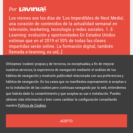
Por
Los viernes son los días de ‘Los Imperdibles de Next Media’,
una curación de contenidos de la actualidad semanal en
televisión, marketing, tecnología y redes sociales. 1. E-
Learning: evolución y oportunidades En Estados Unidos
estiman que en el 2019 el 50% de todas las clases
impartidas serán online. La formación digital, también
llamada e-learning, es un[…]
Hace 10 años
SEGUIR LEYENDO
Utilizamos 'cookies' propias y de terceros, no exceptuadas, a fin de mejorar
nuestros servicios, la experiencia de navegación mediante el análisis de tus
hábitos de navegación y mostrarle publicidad relacionada con sus preferencias y
© Copyright Lavinia 2026 –
www.lavinia.tc
hábitos de navegación. En los casos que no manifiestes expresamente si aceptas o
Nota Legal
Contacto
Política de privacidad
Condiciones de uso
no la instalación de las cookies pero continuas navegando por la web, entendemos
Política de cookies
que habrás dado tu consentimiento y que aceptas su uso e instalación. Puedes
obtener más información o bien como cambiar la configuración consultando
Suscríbete a la newsletter
nuestra
Política de Cookies
.
ACEPTO
Inicio
Temas
Autores
Nosotros
Buscar
Suscríbete