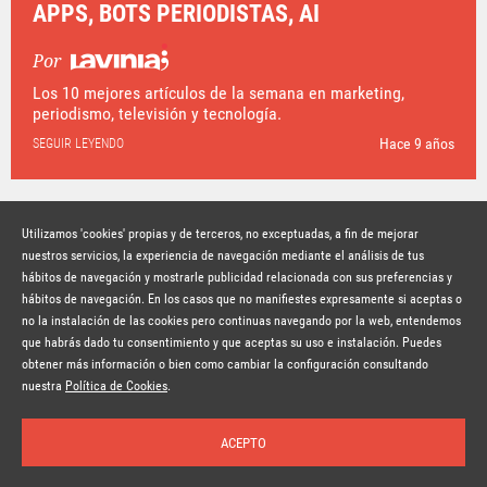
APPS, BOTS PERIODISTAS, AI
Por
Los 10 mejores artículos de la semana en marketing,
periodismo, televisión y tecnología.
Hace 9 años
SEGUIR LEYENDO
Utilizamos 'cookies' propias y de terceros, no exceptuadas, a fin de mejorar
nuestros servicios, la experiencia de navegación mediante el análisis de tus
hábitos de navegación y mostrarle publicidad relacionada con sus preferencias y
© Copyright Lavinia 2026 –
www.lavinia.tc
hábitos de navegación. En los casos que no manifiestes expresamente si aceptas o
Nota Legal
Contacto
Política de privacidad
Condiciones de uso
no la instalación de las cookies pero continuas navegando por la web, entendemos
Política de cookies
que habrás dado tu consentimiento y que aceptas su uso e instalación. Puedes
obtener más información o bien como cambiar la configuración consultando
Suscríbete a la newsletter
nuestra
Política de Cookies
.
ACEPTO
Inicio
Temas
Autores
Nosotros
Buscar
Suscríbete