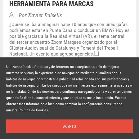
HERRAMIENTA PARA MARCAS
Por
Xavier Balsells
¿Quién se iba a imaginar hace 10 años que con unas gafas
podríamos estar en Punta Cana o conducir un BMW? Hoy es
posible gracias a la Realidad Virtual (VR), el tema central
del tercer encuentro Zoom Marques organizado por el
Clúster Audiovisual de Catalunya y Foment del Treball
Nacional. Un evento que agrupa agencias,[…]
Hace 10 años
SEGUIR LEYENDO
Utilizamos 'cookies' propias y de terceros, no exceptuadas, a fin de mejorar
nuestros servicios, la experiencia de navegación mediante el análisis de tus
hábitos de navegación y mostrarle publicidad relacionada con sus preferencias y
© Copyright Lavinia 2026 –
www.lavinia.tc
hábitos de navegación. En los casos que no manifiestes expresamente si aceptas o
Nota Legal
Contacto
Política de privacidad
Condiciones de uso
no la instalación de las cookies pero continuas navegando por la web, entendemos
Política de cookies
que habrás dado tu consentimiento y que aceptas su uso e instalación. Puedes
obtener más información o bien como cambiar la configuración consultando
Suscríbete a la newsletter
nuestra
Política de Cookies
.
ACEPTO
Inicio
Temas
Autores
Nosotros
Buscar
Suscríbete