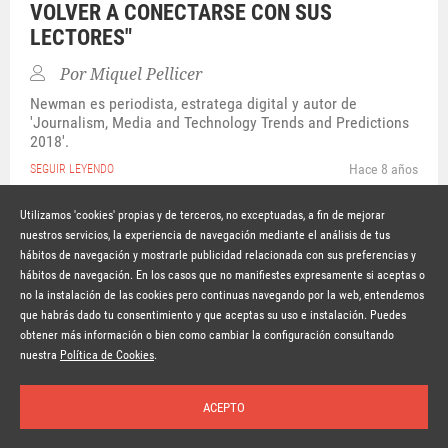
VOLVER A CONECTARSE CON SUS
LECTORES"
Por
Miquel Pellicer
Newman es periodista, estratega digital y autor de
'Journalism, Media and Technology Trends and Predictions
2018'.
Hace 8 años
SEGUIR LEYENDO
Utilizamos 'cookies' propias y de terceros, no exceptuadas, a fin de mejorar
nuestros servicios, la experiencia de navegación mediante el análisis de tus
hábitos de navegación y mostrarle publicidad relacionada con sus preferencias y
© Copyright Lavinia 2026 –
www.lavinia.tc
hábitos de navegación. En los casos que no manifiestes expresamente si aceptas o
Nota Legal
Contacto
Política de privacidad
Condiciones de uso
no la instalación de las cookies pero continuas navegando por la web, entendemos
Política de cookies
que habrás dado tu consentimiento y que aceptas su uso e instalación. Puedes
obtener más información o bien como cambiar la configuración consultando
Suscríbete a la newsletter
nuestra
Política de Cookies
.
ACEPTO
Inicio
Temas
Autores
Nosotros
Buscar
Suscríbete