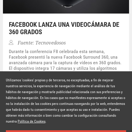
FACEBOOK LANZA UNA VIDEOCÁMARA DE
360 GRADOS
Fuente: Tecnovedosos
Durante la conferencia F8 celebrada esta semana,
Facebook presentó la nueva Facebook Surround 360, una
avanzada cámara para la captura de vídeos en 360 grados.
El dispositivo integra 17 cámaras y utiliza los algoritmos
desarrollados por la compañía para pegar automáticamente
las imágenes.
Utilizamos 'cookies' propias y de terceros, no exceptuadas, a fin de mejorar
nuestros servicios, la experiencia de navegación mediante el análisis de tus
Hace 10 años
SEGUIR LEYENDO
hábitos de navegación y mostrarle publicidad relacionada con sus preferencias y
© Copyright Lavinia 2026 –
www.lavinia.tc
hábitos de navegación. En los casos que no manifiestes expresamente si aceptas o
Nota Legal
Contacto
Política de privacidad
Condiciones de uso
no la instalación de las cookies pero continuas navegando por la web, entendemos
Política de cookies
que habrás dado tu consentimiento y que aceptas su uso e instalación. Puedes
obtener más información o bien como cambiar la configuración consultando
Suscríbete a la newsletter
nuestra
Política de Cookies
.