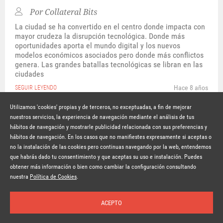
Por
Collateral Bits
La ciudad se ha convertido en el centro donde impacta con
mayor crudeza la disrupción tecnológica. Donde más
oportunidades aporta el mundo digital y los nuevos
modelos económicos asociados pero donde más conflictos
genera. Las grandes batallas tecnológicas se libran en las
ciudades
Hace 8 años
SEGUIR LEYENDO
Utilizamos 'cookies' propias y de terceros, no exceptuadas, a fin de mejorar
nuestros servicios, la experiencia de navegación mediante el análisis de tus
hábitos de navegación y mostrarle publicidad relacionada con sus preferencias y
© Copyright Lavinia 2026 –
www.lavinia.tc
hábitos de navegación. En los casos que no manifiestes expresamente si aceptas o
Nota Legal
Contacto
Política de privacidad
Condiciones de uso
no la instalación de las cookies pero continuas navegando por la web, entendemos
Política de cookies
que habrás dado tu consentimiento y que aceptas su uso e instalación. Puedes
obtener más información o bien como cambiar la configuración consultando
Suscríbete a la newsletter
nuestra
Política de Cookies
.
ACEPTO
Inicio
Temas
Autores
Nosotros
Buscar
Suscríbete