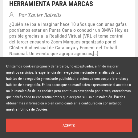
HERRAMIENTA PARA MARCAS
Por
Xavier Balsells
¿Quién se iba a imaginar hace 10 años que con unas gafas
podríamos estar en Punta Cana o conducir un BMW? Hoy es
posible gracias a la Realidad Virtual (VR), el tema central
del tercer encuentro Zoom Marques organizado por el
Clúster Audiovisual de Catalunya y Foment del Treball
Nacional. Un evento que agrupa agencias,[…]
Hace 10 años
SEGUIR LEYENDO
Utilizamos 'cookies' propias y de terceros, no exceptuadas, a fin de mejorar
nuestros servicios, la experiencia de navegación mediante el análisis de tus
hábitos de navegación y mostrarle publicidad relacionada con sus preferencias y
© Copyright Lavinia 2026 –
www.lavinia.tc
hábitos de navegación. En los casos que no manifiestes expresamente si aceptas o
Nota Legal
Contacto
Política de privacidad
Condiciones de uso
no la instalación de las cookies pero continuas navegando por la web, entendemos
Política de cookies
que habrás dado tu consentimiento y que aceptas su uso e instalación. Puedes
obtener más información o bien como cambiar la configuración consultando
Suscríbete a la newsletter
nuestra
Política de Cookies
.
ACEPTO
Inicio
Temas
Autores
Nosotros
Buscar
Suscríbete