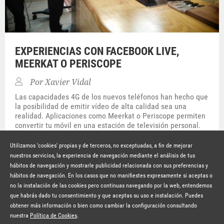
EXPERIENCIAS CON FACEBOOK LIVE,
MEERKAT O PERISCOPE
Por
Xavier Vidal
Las capacidades 4G de los nuevos teléfonos han hecho que
la posibilidad de emitir vídeo de alta calidad sea una
realidad. Aplicaciones como Meerkat o Periscope permiten
convertir tu móvil en una estación de televisión personal.
Facebook se ha añadido a los competidores con una opción
muy potente que permite emitir en streaming para que[…]
Utilizamos 'cookies' propias y de terceros, no exceptuadas, a fin de mejorar
nuestros servicios, la experiencia de navegación mediante el análisis de tus
Hace 10 años
SEGUIR LEYENDO
hábitos de navegación y mostrarle publicidad relacionada con sus preferencias y
© Copyright Lavinia 2026 –
www.lavinia.tc
hábitos de navegación. En los casos que no manifiestes expresamente si aceptas o
Nota Legal
Contacto
Política de privacidad
Condiciones de uso
no la instalación de las cookies pero continuas navegando por la web, entendemos
Política de cookies
que habrás dado tu consentimiento y que aceptas su uso e instalación. Puedes
obtener más información o bien como cambiar la configuración consultando
Suscríbete a la newsletter
nuestra
Política de Cookies
.