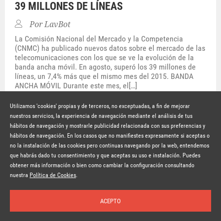
39 MILLONES DE LÍNEAS
Por
LavBot
La Comisión Nacional del Mercado y la Competencia
(CNMC) ha publicado nuevos datos sobre el mercado de las
telecomunicaciones con los que se ve la evolución de la
banda ancha móvil. En agosto, superó los 39 millones de
líneas, un 7,4% más que el mismo mes del 2015. BANDA
ANCHA MÓVIL Durante este mes, el[…]
Hace 10 años
SEGUIR LEYENDO
Utilizamos 'cookies' propias y de terceros, no exceptuadas, a fin de mejorar
nuestros servicios, la experiencia de navegación mediante el análisis de tus
hábitos de navegación y mostrarle publicidad relacionada con sus preferencias y
© Copyright Lavinia 2026 –
www.lavinia.tc
hábitos de navegación. En los casos que no manifiestes expresamente si aceptas o
Nota Legal
Contacto
Política de privacidad
Condiciones de uso
no la instalación de las cookies pero continuas navegando por la web, entendemos
Política de cookies
que habrás dado tu consentimiento y que aceptas su uso e instalación. Puedes
obtener más información o bien como cambiar la configuración consultando
Suscríbete a la newsletter
nuestra
Política de Cookies
.
ACEPTO
Inicio
Temas
Autores
Nosotros
Buscar
Suscríbete