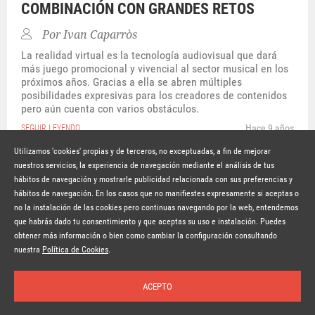
COMBINACIÓN CON GRANDES RETOS
Por
Ivan Caparròs
La realidad virtual es la tecnología audiovisual que dará
más juego promocional y vivencial al sector musical en los
próximos años. Gracias a ella se abren múltiples
posibilidades expresivas para los creadores de contenidos
pero aún cuenta con varios obstáculos.
Hace 9 años
SEGUIR LEYENDO
Utilizamos 'cookies' propias y de terceros, no exceptuadas, a fin de mejorar
nuestros servicios, la experiencia de navegación mediante el análisis de tus
hábitos de navegación y mostrarle publicidad relacionada con sus preferencias y
© Copyright Lavinia 2026 –
www.lavinia.tc
hábitos de navegación. En los casos que no manifiestes expresamente si aceptas o
Nota Legal
Contacto
Política de privacidad
Condiciones de uso
no la instalación de las cookies pero continuas navegando por la web, entendemos
Política de cookies
que habrás dado tu consentimiento y que aceptas su uso e instalación. Puedes
obtener más información o bien como cambiar la configuración consultando
Suscríbete a la newsletter
nuestra
Política de Cookies
.
ACEPTO
Inicio
Temas
Autores
Nosotros
Buscar
Suscríbete