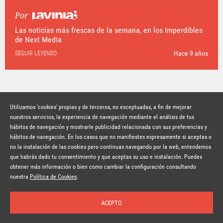
Por
Las noticias más frescas de la semana, en los Imperdibles
de Next Media
Hace 9 años
SEGUIR LEYENDO
Utilizamos 'cookies' propias y de terceros, no exceptuadas, a fin de mejorar
nuestros servicios, la experiencia de navegación mediante el análisis de tus
hábitos de navegación y mostrarle publicidad relacionada con sus preferencias y
© Copyright Lavinia 2026 –
www.lavinia.tc
hábitos de navegación. En los casos que no manifiestes expresamente si aceptas o
Nota Legal
Contacto
Política de privacidad
Condiciones de uso
no la instalación de las cookies pero continuas navegando por la web, entendemos
Política de cookies
que habrás dado tu consentimiento y que aceptas su uso e instalación. Puedes
obtener más información o bien como cambiar la configuración consultando
Suscríbete a la newsletter
nuestra
Política de Cookies
.
ACEPTO
Inicio
Temas
Autores
Nosotros
Buscar
Suscríbete