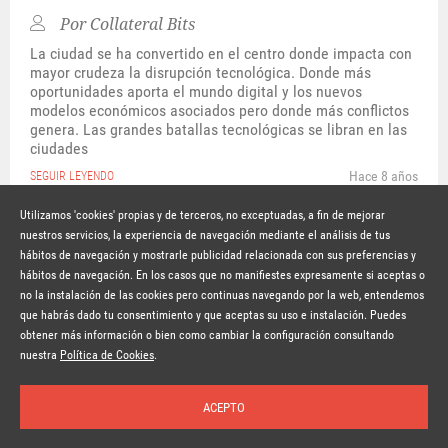
Por
Collateral Bits
La ciudad se ha convertido en el centro donde impacta con
mayor crudeza la disrupción tecnológica. Donde más
oportunidades aporta el mundo digital y los nuevos
modelos económicos asociados pero donde más conflictos
genera. Las grandes batallas tecnológicas se libran en las
ciudades
Hace 8 años
SEGUIR LEYENDO
Utilizamos 'cookies' propias y de terceros, no exceptuadas, a fin de mejorar
nuestros servicios, la experiencia de navegación mediante el análisis de tus
hábitos de navegación y mostrarle publicidad relacionada con sus preferencias y
© Copyright Lavinia 2026 –
www.lavinia.tc
hábitos de navegación. En los casos que no manifiestes expresamente si aceptas o
Nota Legal
Contacto
Política de privacidad
Condiciones de uso
no la instalación de las cookies pero continuas navegando por la web, entendemos
Política de cookies
que habrás dado tu consentimiento y que aceptas su uso e instalación. Puedes
obtener más información o bien como cambiar la configuración consultando
Suscríbete a la newsletter
nuestra
Política de Cookies
.
ACEPTO
Inicio
Temas
Autores
Nosotros
Buscar
Suscríbete