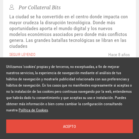
Por
Collateral Bits
La ciudad se ha convertido en el centro donde impacta con
mayor crudeza la disrupción tecnológica. Donde más
oportunidades aporta el mundo digital y los nuevos
modelos económicos asociados pero donde más conflictos
genera. Las grandes batallas tecnológicas se libran en las
ciudades
Hace 8 años
SEGUIR LEYENDO
Utilizamos 'cookies' propias y de terceros, no exceptuadas, a fin de mejorar
nuestros servicios, la experiencia de navegación mediante el análisis de tus
hábitos de navegación y mostrarle publicidad relacionada con sus preferencias y
© Copyright Lavinia 2026 –
www.lavinia.tc
hábitos de navegación. En los casos que no manifiestes expresamente si aceptas o
Nota Legal
Contacto
Política de privacidad
Condiciones de uso
no la instalación de las cookies pero continuas navegando por la web, entendemos
Política de cookies
que habrás dado tu consentimiento y que aceptas su uso e instalación. Puedes
obtener más información o bien como cambiar la configuración consultando
Suscríbete a la newsletter
nuestra
Política de Cookies
.
ACEPTO
Inicio
Temas
Autores
Nosotros
Buscar
Suscríbete