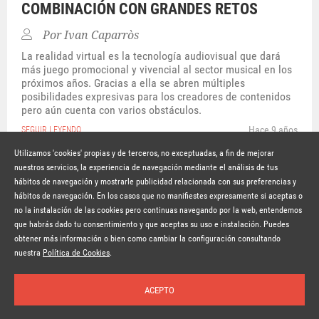
COMBINACIÓN CON GRANDES RETOS
Por
Ivan Caparròs
La realidad virtual es la tecnología audiovisual que dará
más juego promocional y vivencial al sector musical en los
próximos años. Gracias a ella se abren múltiples
posibilidades expresivas para los creadores de contenidos
pero aún cuenta con varios obstáculos.
Hace 9 años
SEGUIR LEYENDO
Utilizamos 'cookies' propias y de terceros, no exceptuadas, a fin de mejorar
nuestros servicios, la experiencia de navegación mediante el análisis de tus
hábitos de navegación y mostrarle publicidad relacionada con sus preferencias y
© Copyright Lavinia 2026 –
www.lavinia.tc
hábitos de navegación. En los casos que no manifiestes expresamente si aceptas o
Nota Legal
Contacto
Política de privacidad
Condiciones de uso
no la instalación de las cookies pero continuas navegando por la web, entendemos
Política de cookies
que habrás dado tu consentimiento y que aceptas su uso e instalación. Puedes
obtener más información o bien como cambiar la configuración consultando
Suscríbete a la newsletter
nuestra
Política de Cookies
.
ACEPTO
Inicio
Temas
Autores
Nosotros
Buscar
Suscríbete