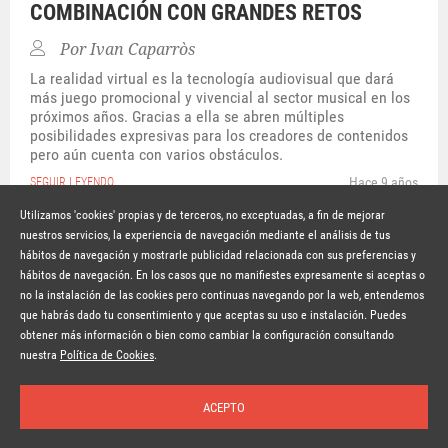
COMBINACIÓN CON GRANDES RETOS
Por
Ivan Caparròs
La realidad virtual es la tecnología audiovisual que dará
más juego promocional y vivencial al sector musical en los
próximos años. Gracias a ella se abren múltiples
posibilidades expresivas para los creadores de contenidos
pero aún cuenta con varios obstáculos.
Hace 9 años
SEGUIR LEYENDO
Utilizamos 'cookies' propias y de terceros, no exceptuadas, a fin de mejorar
nuestros servicios, la experiencia de navegación mediante el análisis de tus
hábitos de navegación y mostrarle publicidad relacionada con sus preferencias y
© Copyright Lavinia 2026 –
www.lavinia.tc
hábitos de navegación. En los casos que no manifiestes expresamente si aceptas o
Nota Legal
Contacto
Política de privacidad
Condiciones de uso
no la instalación de las cookies pero continuas navegando por la web, entendemos
Política de cookies
que habrás dado tu consentimiento y que aceptas su uso e instalación. Puedes
obtener más información o bien como cambiar la configuración consultando
Suscríbete a la newsletter
nuestra
Política de Cookies
.
ACEPTO
Inicio
Temas
Autores
Nosotros
Buscar
Suscríbete