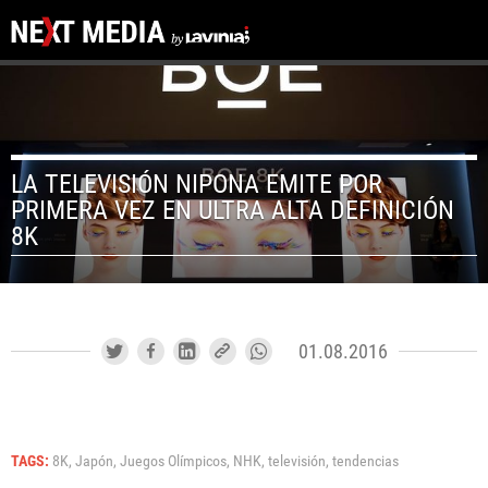
LA TELEVISIÓN NIPONA EMITE POR
PRIMERA VEZ EN ULTRA ALTA DEFINICIÓN
8K
01.08.2016
TAGS:
8K,
Japón,
Juegos Olímpicos,
NHK,
televisión,
tendencias