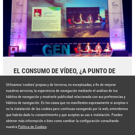
EL CONSUMO DE VÍDEO, ¿A PUNTO DE
TOCAR TECHO?
Utilizamos 'cookies' propias y de terceros, no exceptuadas, a fin de mejorar
Hace 7 años
SEGUIR LEYENDO
nuestros servicios, la experiencia de navegación mediante el análisis de tus
hábitos de navegación y mostrarle publicidad relacionada con sus preferencias y
hábitos de navegación. En los casos que no manifiestes expresamente si aceptas o
no la instalación de las cookies pero continuas navegando por la web, entendemos
que habrás dado tu consentimiento y que aceptas su uso e instalación. Puedes
obtener más información o bien como cambiar la configuración consultando
© Copyright Lavinia 2026 –
www.lavinia.tc
Suscríbete a la newsletter
Nota Legal
Contacto
Política de privacidad
Condiciones de uso
nuestra
Política de Cookies
.
Política de cookies