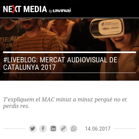
#LIVEBLOG: MERCAT AUDIOVISUAL DE
CATALUNYA 2017
T'expliquem el MAC minut a minut perquè no et
perdis res.
14.06.2017