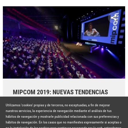
MIPCOM 2019: NUEVAS TENDENCIAS
TELEVISIVAS
Utilizamos 'cookies' propias y de terceros, no exceptuadas, a fin de mejorar
Hace 7 años
SEGUIR LEYENDO
nuestros servicios, la experiencia de navegación mediante el análisis de tus
hábitos de navegación y mostrarle publicidad relacionada con sus preferencias y
hábitos de navegación. En los casos que no manifiestes expresamente si aceptas o