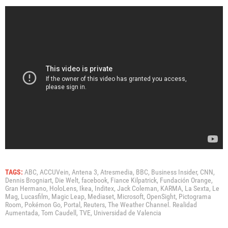
TAGS:
ABC,
ACCUVein,
Antena 3,
Atresmedia,
BBC,
Business Insider,
CNN,
Dennis Brogniart,
Die Welt,
facebook,
Fiance Kilpatrick,
Fundación Orange,
Gran Hermano,
HoloLens,
Ikea,
Inditex,
Jack Coleman,
KARMA,
La Sexta,
Le
Mag,
Lucasfilm,
Magic Leap,
Mediaset,
Microsoft,
OpenSight,
Pictograma
Room,
Pokémon Go,
Portal,
Reuters,
The Weather Channel. Realidad
Aumentada,
Tom Caudell,
TVE,
Universidad de Valencia