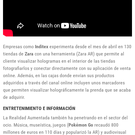
Empresas como
Inditex
experimenta desde el mes de abril en 130
tiendas de
Zara
con una herramienta (Zara AR) que permite al
cliente visualizar hologramas en el interior de las tiendas
fotografiarlos y conectar directamente con su aplicación de venta
online. Además, en las cajas donde envían sus productos
adquiridos a través del canal online incluyen unos marcadores
que permiten visualizar holográficamente la prenda que se acaba
de adquirir.
ENTRETENIMIENTO E INFORMACIÓN
La Realidad Aumentada también ha penetrando en el sector del
ocio. Música, museística, juegos (
Pokémon Go
recaudó 800
millones de euros en 110 días y popularizó la AR) y audiovisual