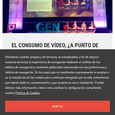
EL CONSUMO DE VÍDEO, ¿A PUNTO DE
TOCAR TECHO?
Utilizamos 'cookies' propias y de terceros, no exceptuadas, a fin de mejorar
Hace 7 años
SEGUIR LEYENDO
nuestros servicios, la experiencia de navegación mediante el análisis de tus
hábitos de navegación y mostrarle publicidad relacionada con sus preferencias y
hábitos de navegación. En los casos que no manifiestes expresamente si aceptas o
no la instalación de las cookies pero continuas navegando por la web, entendemos
que habrás dado tu consentimiento y que aceptas su uso e instalación. Puedes
obtener más información o bien como cambiar la configuración consultando
© Copyright Lavinia 2026 –
www.lavinia.tc
Suscríbete a la newsletter
Nota Legal
Contacto
Política de privacidad
Condiciones de uso
nuestra
Política de Cookies
.
Política de cookies
ACEPTO
Inicio
Temas
Autores
Nosotros
Buscar
Suscríbete