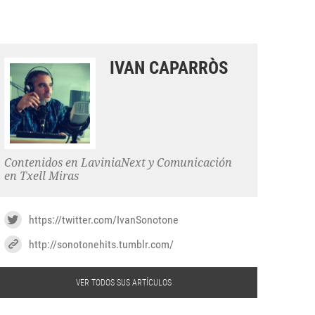
IVAN CAPARRÒS
Contenidos en LaviniaNext y Comunicación
en Txell Miras
https://twitter.com/IvanSonotone
http://sonotonehits.tumblr.com/
VER TODOS SUS ARTÍCULOS