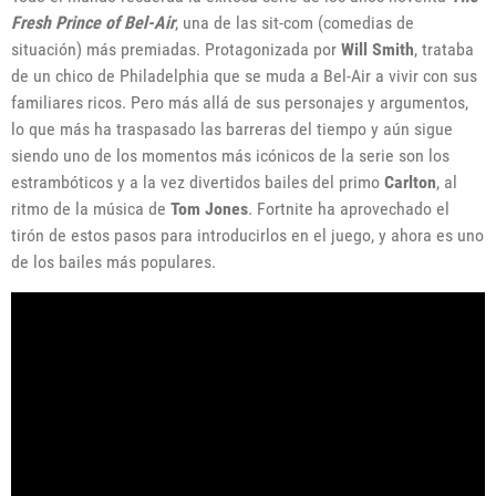
Fresh Prince of Bel-Air
, una de las sit-com (comedias de
situación) más premiadas. Protagonizada por
Will Smith
, trataba
de un chico de Philadelphia que se muda a Bel-Air a vivir con sus
familiares ricos. Pero más allá de sus personajes y argumentos,
lo que más ha traspasado las barreras del tiempo y aún sigue
siendo uno de los momentos más icónicos de la serie son los
estrambóticos y a la vez divertidos bailes del primo
Carlton
, al
ritmo de la música de
Tom Jones
. Fortnite ha aprovechado el
tirón de estos pasos para introducirlos en el juego, y ahora es uno
de los bailes más populares.