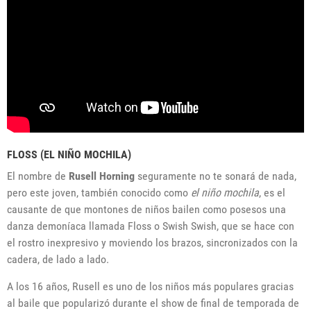
FLOSS (EL NIÑO MOCHILA)
El nombre de
Rusell Horning
seguramente no te sonará de nada,
pero este joven, también conocido como
el niño mochila
, es el
causante de que montones de niños bailen como posesos una
danza demoníaca llamada Floss o Swish Swish, que se hace con
el rostro inexpresivo y moviendo los brazos, sincronizados con la
cadera, de lado a lado.
A los 16 años, Rusell es uno de los niños más populares gracias
al baile que popularizó durante el show de final de temporada de