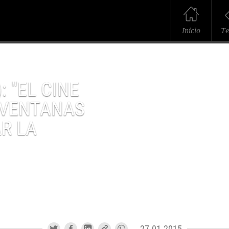
Inicio
T
: "EL CINE
 VENTANAS
R LA
27.01.2015