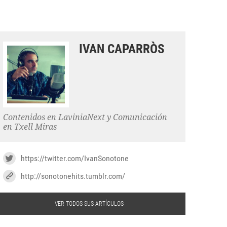
IVAN CAPARRÒS
Contenidos en LaviniaNext y Comunicación
en Txell Miras
https://twitter.com/IvanSonotone
http://sonotonehits.tumblr.com/
VER TODOS SUS ARTÍCULOS