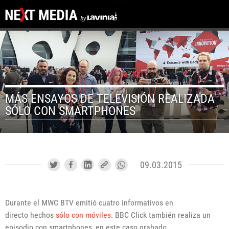
MÁS ENSAYOS DE TELEVISIÓN REALIZADA
SÓLO CON SMARTPHONES
09.03.2015
Durante el MWC BTV emitió cuatro informativos en
directo hechos
sólo con móviles
. BBC Click también realiza un
episodio con smartphones, en este caso grabado.